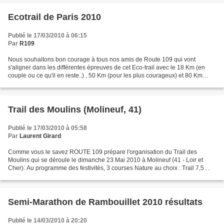
Ecotrail de Paris 2010
Publié le 17/03/2010 à 06:15
Par
R109
Nous souhaitons bon courage à tous nos amis de Route 109 qui vont
s'aligner dans les différentes épreuves de cet Eco-trail avec le 18 Km (en
couple ou ce qu'il en reste..) , 50 Km (pour les plus courageux) et 80 Km
(pour les flambeurs comme l'autre saucisse...
Trail des Moulins (Molineuf, 41)
Publié le 17/03/2010 à 05:58
Par
Laurent Girard
Comme vous le savez ROUTE 109 prépare l'organisation du Trail des
Moulins qui se déroule le dimanche 23 Mai 2010 à Molineuf (41 - Loir et
Cher). Au programme des festivités, 3 courses Nature au choix : Trail 7,5
kms, Trail 15kms, ou Trail 28 kms (www.traildesmoulins.fr)...
Semi-Marathon de Rambouillet 2010 résultats
Publié le 14/03/2010 à 20:20