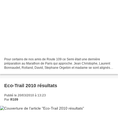
Pour certains de nos amis de Route 109 ce Semi était une dernière
préparation au Marathon de Paris qui approche. Jean Christophe, Laurent
Bonnaudet, Rolland, David, Stephane Orgebin et madame se sont alignés
sur le 7,5 Km alors que Jean philippe, Michel,...
Eco-Trail 2010 résultats
Publié le 20/03/2010 à 13:23
Par
R109