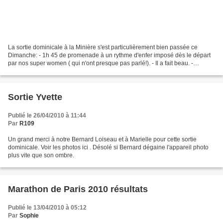
La sortie dominicale à la Minière s'est particulièrement bien passée ce
Dimanche: - 1h 45 de promenade à un rythme d'enfer imposé dès le départ
par nos super women ( qui n'ont presque pas parlé!). - Il a fait beau. -
Philippe n'a essayé d'embrasser personne...
Sortie Yvette
Publié le 26/04/2010 à 11:44
Par
R109
Un grand merci à notre Bernard Loiseau et à Marielle pour cette sortie
dominicale. Voir les photos ici . Désolé si Bernard dégaine l'appareil photo
plus vite que son ombre.
Marathon de Paris 2010 résultats
Publié le 13/04/2010 à 05:12
Par
Sophie