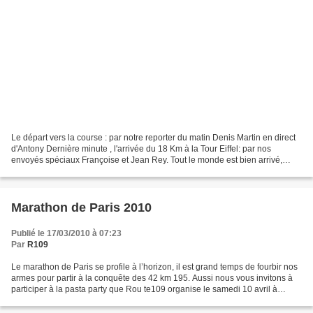
Le départ vers la course : par notre reporter du matin Denis Martin en direct
d'Antony Dernière minute , l'arrivée du 18 Km à la Tour Eiffel: par nos
envoyés spéciaux Françoise et Jean Rey. Tout le monde est bien arrivé,
même les deux copines Philippe...
Marathon de Paris 2010
Publié le 17/03/2010 à 07:23
Par
R109
Le marathon de Paris se profile à l’horizon, il est grand temps de fourbir nos
armes pour partir à la conquête des 42 km 195. Aussi nous vous invitons à
participer à la pasta party que Rou te109 organise le samedi 10 avril à
Antony. Si vous êtes partants...