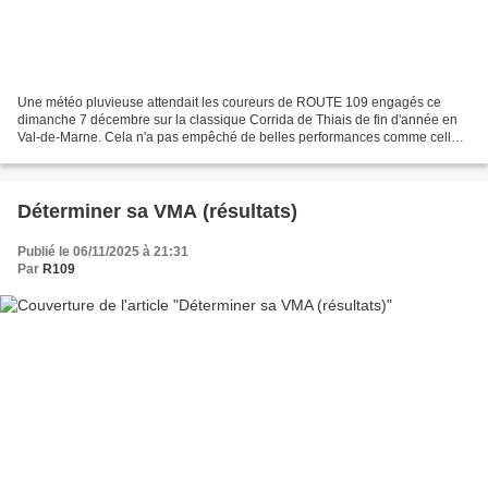
Une météo pluvieuse attendait les coureurs de ROUTE 109 engagés ce
dimanche 7 décembre sur la classique Corrida de Thiais de fin d'année en
Val-de-Marne. Cela n'a pas empêché de belles performances comme celle
de notre Michèle vainqueure dans sa catégorie....
Déterminer sa VMA (résultats)
Publié le 06/11/2025 à 21:31
Par
R109