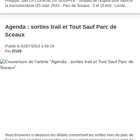
Philippe, Joël LA COURSE DU SOUFFLE - Virades de l'Espoir pour vaincre
la mucoviscidose (25 sept. 2022 - Parc de Sceaux - 5 et 10 km) : Lionel,
Geneviève, Sandrine, Nathalie B.,...
Agenda : sorties trail et Tout Sauf Parc de
Sceaux
Publié le 02/07/2022 à 09:19
Par
R109
Vous trouverez ci-dessous les détails concernant les sorties hors du parc de
Sceaux, trail et autres escapades qui vous seront proposées tout au long de