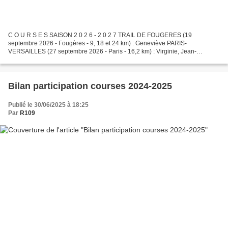
C O U R S E S SAISON 2 0 2 6 - 2 0 2 7 TRAIL DE FOUGERES (19
septembre 2026 - Fougères - 9, 18 et 24 km) : Geneviève PARIS-
VERSAILLES (27 septembre 2026 - Paris - 16,2 km) : Virginie, Jean-
Philippe, Paul, Bénédicte, Priscille, Paulo, Maxime VIRADES DE...
Bilan participation courses 2024-2025
Publié le 30/06/2025 à 18:25
Par
R109