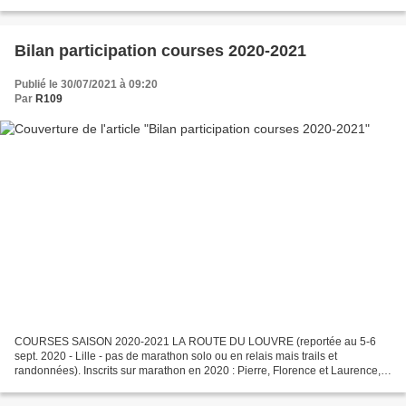
Sylviane & Sébastien, Jacques sur le 10 km...
Bilan participation courses 2020-2021
Publié le 30/07/2021 à 09:20
Par
R109
COURSES SAISON 2020-2021 LA ROUTE DU LOUVRE (reportée au 5-6
sept. 2020 - Lille - pas de marathon solo ou en relais mais trails et
randonnées). Inscrits sur marathon en 2020 : Pierre, Florence et Laurence,
Christian et Philippe A. en relais. TRIATHLON...