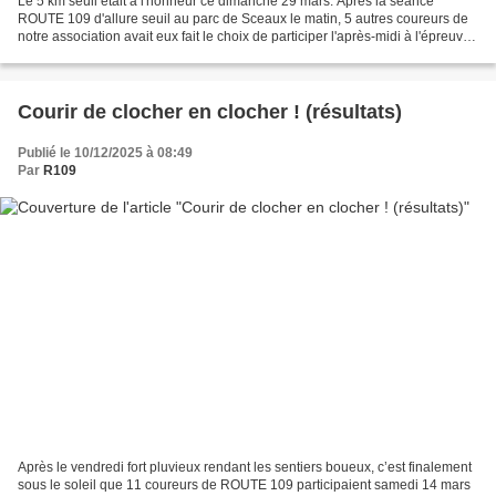
Le 5 km seuil était à l'honneur ce dimanche 29 mars. Après la séance
ROUTE 109 d'allure seuil au parc de Sceaux le matin, 5 autres coureurs de
notre association avait eux fait le choix de participer l'après-midi à l'épreuve
de 5 km dans le cadre du semi-marathon...
Courir de clocher en clocher ! (résultats)
Publié le 10/12/2025 à 08:49
Par
R109
Après le vendredi fort pluvieux rendant les sentiers boueux, c’est finalement
sous le soleil que 11 coureurs de ROUTE 109 participaient samedi 14 mars