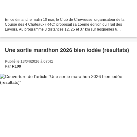
En ce dimanche matin 10 mai, le Club de Chevreuse, organisateur de la
Course des 4 Châteaux (R4C) proposait sa 15ème édition du Trail des
Lavoirs. Au programme 3 distances 12, 25 et 37 km sur lesquelles 6
coureurs de ROUTE 109 ont pris part. Les départs...
Une sortie marathon 2026 bien iodée (résultats)
Publié le 13/04/2026 à 07:41
Par
R109