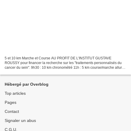
5 et 10 km Marche et Course AU PROFIT DE L'INSTITUT GUSTAVE
ROUSSY pour financer la recherche sur les "traitements personnalisés du
cancer du sein". 9h30 : 10 km chronométré 11h : 5 km course/marche allure
libre Nous allons commencer notre saison par...
Hébergé par Overblog
Top articles
Pages
Contact
Signaler un abus
C.G.U.