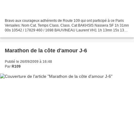
Bravo aux courageux adhérents de Route 109 qui ont participé à ce Paris
Versailes: Nom Cat. Temps Class. Class. Cat BAKHSIS Nassera SF 1h 31mn
00s 10542 / 17829 460 / 1698 BAUVINEAU Laurent VH1 1h 13mn 15s 1344
/ 17829 354 / 4272 BOISADAN Fabrice VH1...
Marathon de la côte d'amour J-6
Publié le 26/09/2009 à 16:48
Par
R109