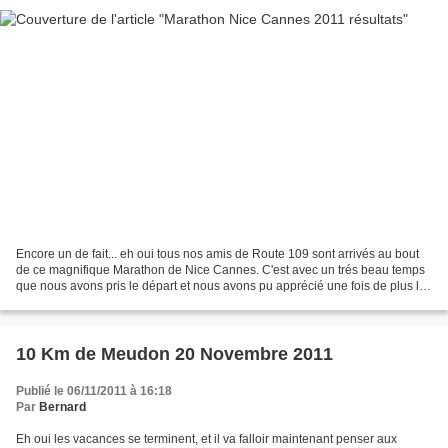
Encore un de fait... eh oui tous nos amis de Route 109 sont arrivés au bout
de ce magnifique Marathon de Nice Cannes. C'est avec un trés beau temps
que nous avons pris le départ et nous avons pu apprécié une fois de plus le
superbe paysage. je vous le...
10 Km de Meudon 20 Novembre 2011
Publié le 06/11/2011 à 16:18
Par
Bernard
Eh oui les vacances se terminent, et il va falloir maintenant penser aux