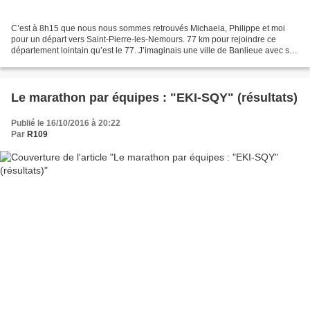
C’est à 8h15 que nous nous sommes retrouvés Michaela, Philippe et moi
pour un départ vers Saint-Pierre-les-Nemours. 77 km pour rejoindre ce
département lointain qu’est le 77. J’imaginais une ville de Banlieue avec sa
propre banlieue, bref le truc pas...
Le marathon par équipes : "EKI-SQY" (résultats)
Publié le 16/10/2016 à 20:22
Par
R109