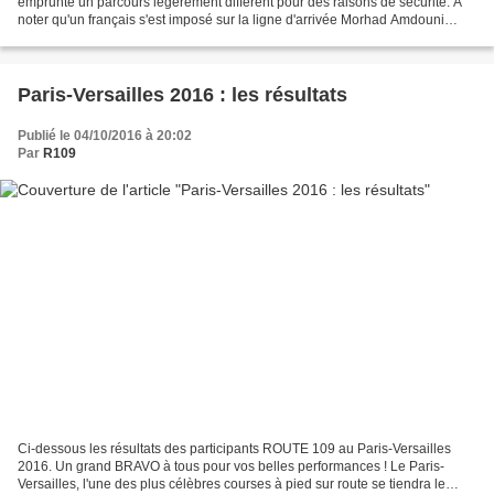
emprunté un parcours légèrement différent pour des raisons de sécurité. A
noter qu'un français s'est imposé sur la ligne d'arrivée Morhad Amdouni
(59'19") et une éthiopienne chez...
Paris-Versailles 2016 : les résultats
Publié le 04/10/2016 à 20:02
Par
R109
Ci-dessous les résultats des participants ROUTE 109 au Paris-Versailles
2016. Un grand BRAVO à tous pour vos belles performances ! Le Paris-
Versailles, l'une des plus célèbres courses à pied sur route se tiendra le