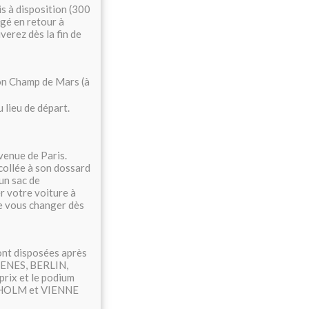
s à disposition (300
igé en retour à
verez dès la fin de
on Champ de Mars (à
 lieu de départ.
avenue de Paris.
 collée à son dossard
 un sac de
r votre voiture à
 de vous changer dès
ont disposées après
THENES, BERLIN,
ix et le podium
HOLM et VIENNE