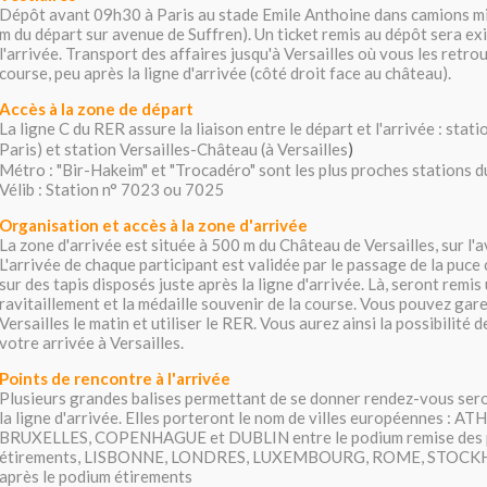
Dépôt avant 09h30
à Paris au stade Emile Anthoine dans camions mi
m du départ sur avenue de Suffren). Un ticket remis au dépôt sera ex
l'arrivée. Transport des affaires jusqu'à Versailles où vous les retrou
course, peu après la ligne d'arrivée (côté droit face au château).
Accès à la zone de départ
La ligne C du RER assure la liaison entre le départ et l'arrivée :
stati
Paris) et
station Versailles-Château (à Versailles
)
Métro : "Bir-Hakeim" et "Trocadéro" sont les plus proches stations du
Vélib : Station n° 7023 ou 7025
Organisation et accès à la zone d'arrivée
La zone d'arrivée est située à 500 m du Château de Versailles, sur l'
L'arrivée de chaque participant est validée par le passage de la puce
sur des tapis disposés juste après la ligne d'arrivée. Là, seront remis
ravitaillement et la médaille souvenir de la course. Vous pouvez gare
Versailles le matin et utiliser le RER. Vous aurez ainsi la possibilité
votre arrivée à Versailles.
Points de rencontre à l'arrivée
Plusieurs grandes balises permettant de se donner rendez-vous ser
la ligne d'arrivée. Elles porteront le nom de villes européennes : A
BRUXELLES, COPENHAGUE et DUBLIN entre le podium remise des pr
étirements, LISBONNE, LONDRES, LUXEMBOURG, ROME, STOCK
après le podium étirements