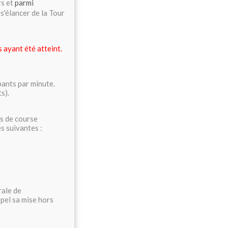
rs et
parmi
s'élancer de la Tour
 ayant été atteint.
pants par minute
.
s).
ps de course
s suivantes :
rale de
ppel sa mise hors