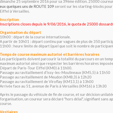
dimanche 25 septembre 2016 pour sa 39ème édition. 25000 coureu
eux
quelques uns de ROUTE 109
seront sur les starting-blocks pour 
Eiffel à Versailles.
Inscription
Inscriptions closes depuis le 9/06/2016, le quota de 25000 dossards
Organisation du départ
10h00 : départ de la course internationale.
A partir de 10h01 : départ continu par vagues de plus de 350 partici
11h00 : heure limite de départ (quel que soit le nombre de participant
Temps de course maximum autorisé et barrières horaires
Les participants doivent parcourir la totalité du parcours en un tem
maximum autorisé ainsi que respecter les barrières horaires imposée
Départ de Paris-Tour Eiffel (KM0) à 11h00.
Passage au ravitaillement d’Issy-les-Moulineaux (KM5,5) à 11h50
Passage au ravitaillement de Meudon (KM8,3) à 12h20
Passage au ravitaillement de Viroflay (KM13,1) à 13h00
Arrivée face au 51, avenue de Paris à Versailles (KM16) à 13h30
Après le passage du véhicule de fin de course, et sur décision unilaté
l’organisation, un coureur sera déclaré "hors délai", signifiant sans a
course.
Vestiaires