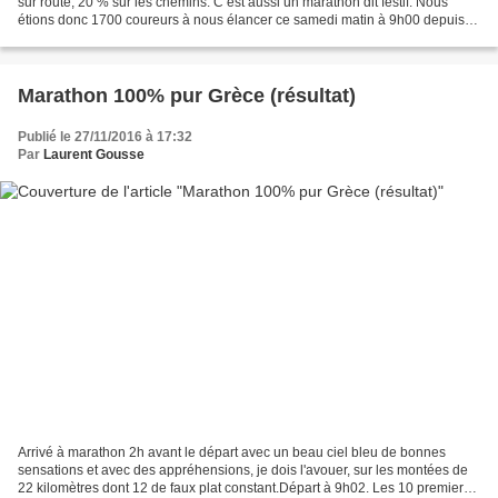
sur route, 20 % sur les chemins. C’est aussi un marathon dit festif. Nous
étions donc 1700 coureurs à nous élancer ce samedi matin à 9h00 depuis la
commune de Fleury à environ 40 km...
Marathon 100% pur Grèce (résultat)
Publié le 27/11/2016 à 17:32
Par
Laurent Gousse
Arrivé à marathon 2h avant le départ avec un beau ciel bleu de bonnes
sensations et avec des appréhensions, je dois l'avouer, sur les montées de
22 kilomètres dont 12 de faux plat constant.Départ à 9h02. Les 10 premiers