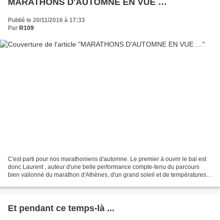
MARATHONS D'AUTOMNE EN VUE …
Publié le 20/11/2016 à 17:33
Par
R109
C'est parti pour nos marathoniens d'automne. Le premier à ouvrir le bal est
donc Laurent , auteur d'une belle performance compte-tenu du parcours
bien vallonné du marathon d'Athènes, d'un grand soleil et de températures
printanières. Un grand BRAVO à...
Et pendant ce temps-là ...