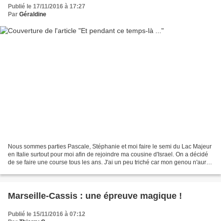
Publié le 17/11/2016 à 17:27
Par
Géraldine
Nous sommes parties Pascale, Stéphanie et moi faire le semi du Lac Majeur
en Italie surtout pour moi afin de rejoindre ma cousine d'Israel. On a décidé
de se faire une course tous les ans. J'ai un peu triché car mon genou n'aurait
pas tenu. J'ai fait...
Marseille-Cassis : une épreuve magique !
Publié le 15/11/2016 à 07:12