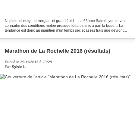
Ni pluie, ni neige, ni verglas, ni grand froid… La 63ème SaintéLyon devrait
connaître des conditions météo presque idéales, mis à part la boue… La
tendance est donc au maintien d’un temps sec et assez frais que devront
affronter nos vaillants coureurs...
Marathon de La Rochelle 2016 (résultats)
Publié le 29/11/2016 à 20:29
Par
Sylvie L.