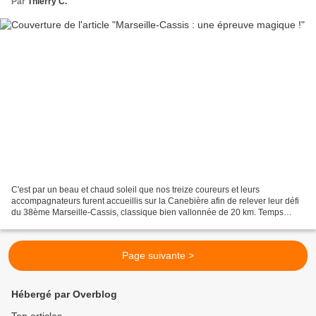
Par
Thierry C.
C'est par un beau et chaud soleil que nos treize coureurs et leurs
accompagnateurs furent accueillis sur la Canebière afin de relever leur défi
du 38ème Marseille-Cassis, classique bien vallonnée de 20 km. Temps
magnifique donc qui ne se démentira pas...
Page suivante >
Hébergé par Overblog