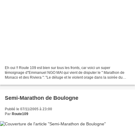
Eh oui !! Route 109 est bien sur tous les fronts, car voici un super
témoignage d"Emmanuel NGO MAI qui vient de disputer le " Marathon de
Monaco et des Riviera ": "Le déluge et le violent orage dans la soirée du
samedi 12 Novembre 2005 mettaient à l’eau...
Semi-Marathon de Boulogne
Publié le 07/11/2005 à 23:00
Par
Route109