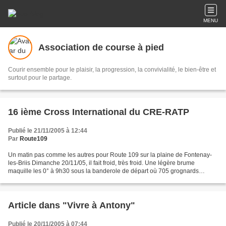
MENU
Association de course à pied
Courir ensemble pour le plaisir, la progression, la convivialité, le bien-être et
surtout pour le partage.
16 ième Cross International du CRE-RATP
Publié le 21/11/2005 à 12:44
Par
Route109
Un matin pas comme les autres pour Route 109 sur la plaine de Fontenay-
les-Briis Dimanche 20/11/05, il fait froid, très froid. Une légère brume
maquille les 0° à 9h30 sous la banderole de départ où 705 grognards
s’apprêtent à combattre les 13350 m du...
Article dans "Vivre à Antony"
Publié le 20/11/2005 à 07:44