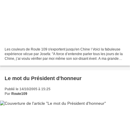
Les couleurs de Route 109 s'exportent jusqu'en Chine ! Voici la fabuleuse
expérience vécue par Josefa: "A force d’entendre parler tous les jours de la
Chine, j’ai voulu vérifier par moi même son soi-disant éveil. A ma grande
surprise, elle est entrée...
Le mot du Président d'honneur
Publié le 14/10/2005 à 15:25
Par
Route109