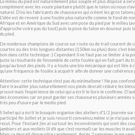
Le milieu du pied est naturellement plus souple et plus disposé à serv
complément avec les voute plantaire plutôt que le talon où nous n'a
naturel. D'où les fabricants de chaussures qui créent les gros talon
L'idée est de revenir à une foulée plus naturelle comme le fond de n
Afrique et en Amérique du Sud avec une pose du pied par le milieu (av
d'approche voire pas du tout) puis la pose du talon en douceur puis l
du pied.
De nombreux champions de course sur route ou de trail courent de c
courtes ou des très longues distantes (150km ou plus) donc c'est bien 
bon dans cette technique :) Cependant il ne faut pas se limiter à la po
juste la résultante de l'ensemble de cette foulée qui en fait part du t
jusqu'au bout des pieds. Il y a toute une bio mécanique qui est liée à 
qu'une fréquence de foulée à acquérir afin de donner une cohérence 
Attention: cette technique n'est pas du minimalisme ! Ne pas confon
faire travailler plus naturellement nos pieds devrait réduire les bless
prouvé mais l'expérience de celui qui a écrit le livre le confirme. D'aut
des économies car on peut garder ses chaussures plusieurs années s
très peu d'usure par le medio pied.
S Sehel qui a écrit le bouquin organise des ateliers d'1/2 journée sur 
participé fin Juillet et je suis ressorti convaincu même si je n'ai pas
recul. Pour l'instant j'en ai surtout les inconvénients qui sont des c
jambiers et aux mollets (il dit que c'est normal) car les muscles trava
Mais ça devrait disparaitre rapidement. Après 2 semaines je me sen