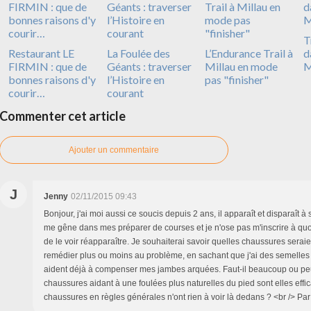
T
Restaurant LE
La Foulée des
L’Endurance Trail à
d
FIRMIN : que de
Géants : traverser
Millau en mode
M
bonnes raisons d'y
l’Histoire en
pas "finisher"
courir…
courant
Commenter cet article
Ajouter un commentaire
J
Jenny
02/11/2015 09:43
Bonjour, j'ai moi aussi ce soucis depuis 2 ans, il apparaît et disparaît à
me gêne dans mes préparer de courses et je n'ose pas m'inscrire à quo
de le voir réapparaître. Je souhaiterai savoir quelles chaussures sera
remédier plus ou moins au problème, en sachant que j'ai des semelles
aident déjà à compenser mes jambes arquées. Faut-il beaucoup ou peu
chaussures aidant à une foulées plus naturelles du pied sont elles effi
chaussures en règles générales n'ont rien à voir là dedans ? <br /> Pa