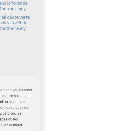
rail découverte
ans la forêt de
ontmorency
 son bon vouloir mais
i que ce soit de peur
ient en mesures de
 orthopédiques qui
 de drop, les
caces ou les
r avance merci.