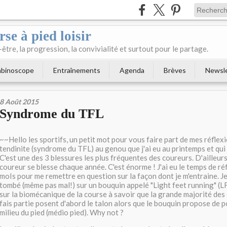
se à pied loisir
-être, la progression, la convivialité et surtout pour le partage.
binoscope
Entraînements
Agenda
Brèves
Newsl
8 Août 2015
Syndrome du TFL
~~Hello les sportifs, un petit mot pour vous faire part de mes réflexi
tendinite (syndrome du TFL) au genou que j'ai eu au printemps et qui
C'est une des 3 blessures les plus fréquentes des coureurs. D'ailleur
coureur se blesse chaque année. C'est énorme ! J'ai eu le temps de ré
moIs pour me remettre en question sur la façon dont je m'entraine. Je
tombé (même pas mal!) sur un bouquin appelé "Light feet running" (LF
sur la biomécanique de la course à savoir que la grande majorité des
fais partie posent d'abord le talon alors que le bouquin propose de 
milieu du pied (médio pied). Why not ?