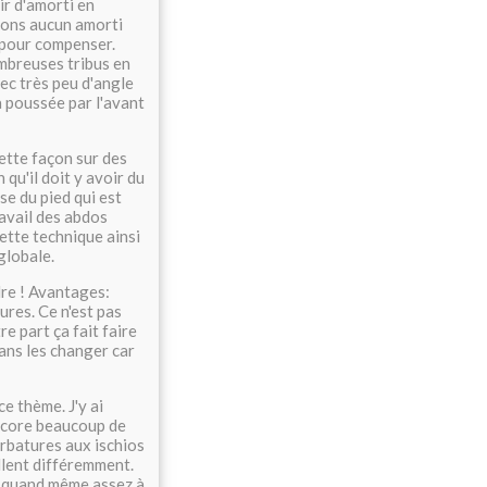
ir d'amorti en
vons aucun amorti
s pour compenser.
ombreuses tribus en
ec très peu d'angle
a poussée par l'avant
ette façon sur des
qu'il doit y avoir du
se du pied qui est
ravail des abdos
cette technique ainsi
globale.
dre ! Avantages:
ures. Ce n'est pas
re part ça fait faire
ans les changer car
ce thème. J'y ai
 encore beaucoup de
ourbatures aux ischios
illent différemment.
s quand même assez à