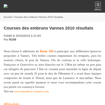
MENU
Accueil
» Courses des embruns Vannes 2010 résultats
Courses des embruns Vannes 2010 résultats
Publié le 20/10/2010 à 21:04
Par
R109
Nous étions 6 adhérents de
Route 109
à participer aux différentes épreuves
proposées à Vannes. Trés belles courses empruntant les remparts, puis les
sentiers côtiers, le port de Vannes, l'ile de conleau et la ville historique.
Françoise et Geneviève se sont élancées sur le 13Km (et même un peu plus
car obligées de parcourir 3 Km en courant pour rejoindre la ligne de départ
avec un peu de retard). Et pour le duo de l'Hermine il y avait deux équipes
composées de Josefa et Thierry ainsi que de Laurence et moi-même. Nous
avons passé un superbe moment et nous vous recommandons cette course
(ou plutôt ces courses) à l'avenir.
Voir sur
www.marathon-vannes.com
#Résultats