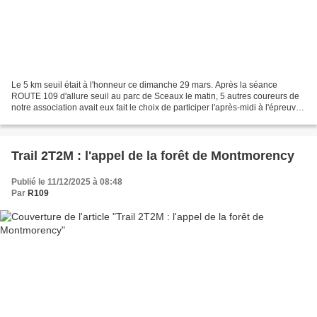
Le 5 km seuil était à l'honneur ce dimanche 29 mars. Après la séance
ROUTE 109 d'allure seuil au parc de Sceaux le matin, 5 autres coureurs de
notre association avait eux fait le choix de participer l'après-midi à l'épreuve
de 5 km dans le cadre du semi-marathon...
Trail 2T2M : l'appel de la forêt de Montmorency
Publié le 11/12/2025 à 08:48
Par
R109