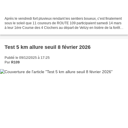
Après le vendredi fort pluvieux rendant les sentiers boueux, c’est finalement
sous le soleil que 11 coureurs de ROUTE 109 participaient samedi 14 mars
à leur 1ère Course des 4 Clochers au départ de Velizy en lisière de la forêt
de Meudon. Ce petit trail...
Test 5 km allure seuil 8 février 2026
Publié le 09/12/2025 à 17:25
Par
R109