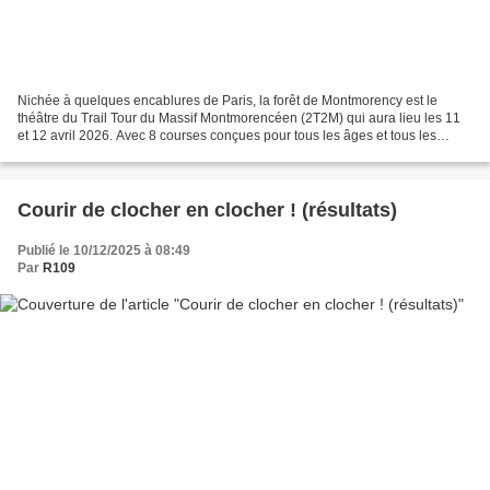
Nichée à quelques encablures de Paris, la forêt de Montmorency est le
théâtre du Trail Tour du Massif Montmorencéen (2T2M) qui aura lieu les 11
et 12 avril 2026. Avec 8 courses conçues pour tous les âges et tous les
niveaux, ce sera l’occasion pour les...
Courir de clocher en clocher ! (résultats)
Publié le 10/12/2025 à 08:49
Par
R109