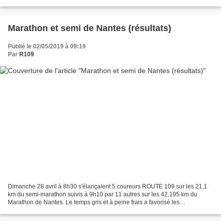
Vert de l'Essonne. Le...
Marathon et semi de Nantes (résultats)
Publié le 02/05/2019 à 09:19
Par
R109
Dimanche 28 avril à 8h30 s'élançaient 5 coureurs ROUTE 109 sur les 21,1
km du semi-marathon suivis à 9h10 par 11 autres sur les 42,195 km du
Marathon de Nantes. Le temps gris et à peine frais a favorisé les
performances avec notamment quelques records...