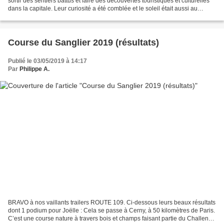
sortir des sentiers battus et faire des découvertes touristiques et culturelles
dans la capitale. Leur curiosité a été comblée et le soleil était aussi au
rendez-vous. Découvrez ci-dessous...
Course du Sanglier 2019 (résultats)
Publié le 03/05/2019 à 14:17
Par
Philippe A.
BRAVO à nos vaillants trailers ROUTE 109. Ci-dessous leurs beaux résultats
dont 1 podium pour Joëlle : Cela se passe à Cerny, à 50 kilomètres de Paris.
C’est une course nature à travers bois et champs faisant partie du Challenge