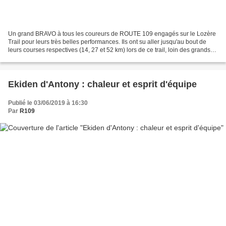
Un grand BRAVO à tous les coureurs de ROUTE 109 engagés sur le Lozère
Trail pour leurs très belles performances. Ils ont su aller jusqu'au bout de
leurs courses respectives (14, 27 et 52 km) lors de ce trail, loin des grands
barnum, aux parcours authentiques...
Ekiden d'Antony : chaleur et esprit d'équipe
Publié le 03/06/2019 à 16:30
Par
R109