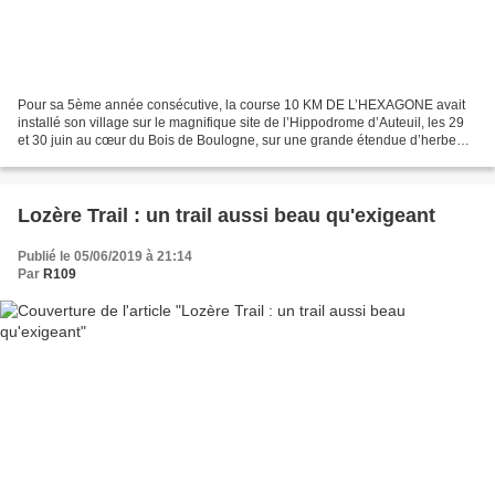
Pour sa 5ème année consécutive, la course 10 KM DE L’HEXAGONE avait
installé son village sur le magnifique site de l’Hippodrome d’Auteuil, les 29
et 30 juin au cœur du Bois de Boulogne, sur une grande étendue d’herbe
qui attendait tous les Hexagoneurs...
Lozère Trail : un trail aussi beau qu'exigeant
Publié le 05/06/2019 à 21:14
Par
R109