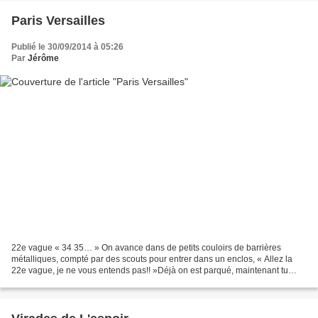
Paris Versailles
Publié le 30/09/2014 à 05:26
Par
Jérôme
22e vague « 34 35… » On avance dans de petits couloirs de barrières
métalliques, compté par des scouts pour entrer dans un enclos, « Allez la
22e vague, je ne vous entends pas!! »Déjà on est parqué, maintenant tu
veux nous faire hurler, c’est pas parce...