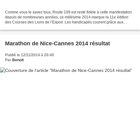
Comme vous le savez tous, Route 109 est resté fidèle à cette manifestation
depuis de nombreuses années, ce millésime 2014 marque la 11e édition
des Courses des Lions de l’Espoir. Les handicapés courent grâce aux
joëlettes portées par des coureurs des...
Marathon de Nice-Cannes 2014 résultat
Publié le 12/11/2014 à 20:40
Par
Benoit