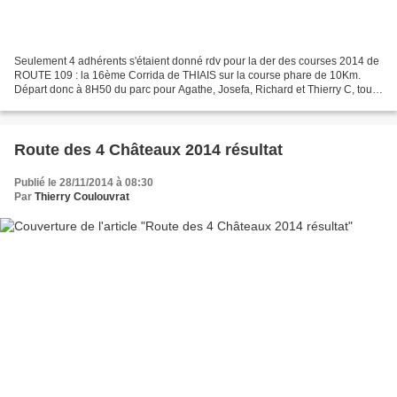
Seulement 4 adhérents s'étaient donné rdv pour la der des courses 2014 de
ROUTE 109 : la 16ème Corrida de THIAIS sur la course phare de 10Km.
Départ donc à 8H50 du parc pour Agathe, Josefa, Richard et Thierry C, tous
en tenue dossards inclus. Sur place,...
Route des 4 Châteaux 2014 résultat
Publié le 28/11/2014 à 08:30
Par
Thierry Coulouvrat