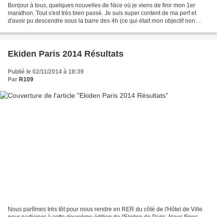
Bonjour à tous, quelques nouvelles de Nice où je viens de finir mon 1er
marathon. Tout s'est très bien passé. Je suis super content de ma perf et
d'avoir pu descendre sous la barre des 4h (ce qui était mon objectif non
avoué): mon temps, 3h50:05 avec...
Ekiden Paris 2014 Résultats
Publié le 02/11/2014 à 18:39
Par
R109
Nous partîmes très tôt pour nous rendre en RER du côté de l'Hôtel de Ville
pour participer à cette deuxième édition de l'Ekiden de Paris. Nous fîmes