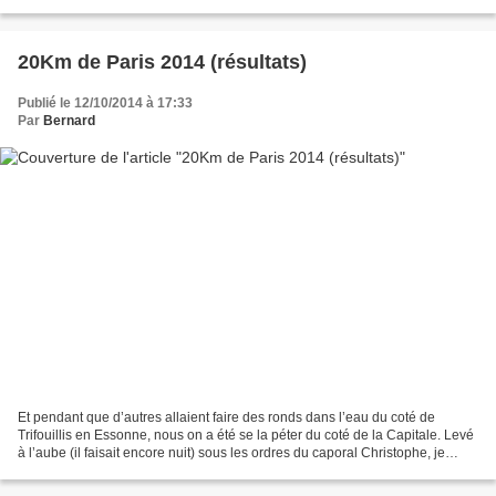
auprès d'un lac et bénéficiaient...
20Km de Paris 2014 (résultats)
Publié le 12/10/2014 à 17:33
Par
Bernard
Et pendant que d’autres allaient faire des ronds dans l’eau du coté de
Trifouillis en Essonne, nous on a été se la péter du coté de la Capitale. Levé
à l’aube (il faisait encore nuit) sous les ordres du caporal Christophe, je
réussis à rejoindre la petite...