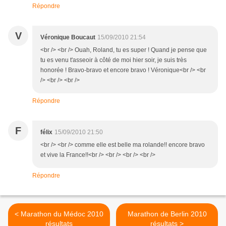
Répondre
V
Véronique Boucaut
15/09/2010 21:54
<br /> <br /> Ouah, Roland, tu es super ! Quand je pense que
tu es venu t'asseoir à côté de moi hier soir, je suis très
honorée ! Bravo-bravo et encore bravo ! Véronique<br /> <br
/> <br /> <br />
Répondre
F
félix
15/09/2010 21:50
<br /> <br /> comme elle est belle ma rolande!! encore bravo
et vive la France!!<br /> <br /> <br /> <br />
Répondre
< Marathon du Médoc 2010
Marathon de Berlin 2010
résultats
résultats >