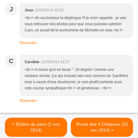
J
Jean
11/09/2014 19:32
<br /> Ah oui bonjour la déglingue !!! je m'en rappelle.. je vais
vous retrouver des photos pour que vous puissiez admirer
Caro, on aurait dit le bonhomme de Michelin en rose.<br />
Répondre
C
Caroline
11/09/2014 18:37
<br /> A moins qu'il ne fasse " -18 degrés" comme une
certaine année, (ce qui m'avait valu mon surnom de "panthère
rose à cause d'une doudoune), je suis plutôt partante pour
cete course sympathique<br /> et généreuse...<br />
Répondre
< Ekiden de paris (2 nov
Route des 4 Châteaux (23
2014)
nov 2014) >