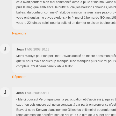
cela avait pourtant bien mal commencé avec la pluie et ma mauvaise hum
puis la magique ambiance, le buffet sucré, les boissons chaudes, les 
balles...du bonheur comme d'habitude mais on ne s'en lasse pas.<br />
votre enthousiasme et vos exploits. <br /> merci à bernardo GO aux 109
vous le 22 juin au soleil pour la suite et un dernier relais en équipe cette
Répondre
J
Jean
17/03/2008 10:11
Merci Marilyn pour ton petit mot. J'avais oublié de mettre dans mon p
que tu nous avais beaucoup manqué. Il ne manquait plus que toi pour qu
complète. C'est beau hein?? ah le faillot
Répondre
J
Jean
17/03/2008 09:11
- Merci boucaut Véronique pour ta participation et d’avoir été jusqu’au
caut, j’en vois encore qui ne suivent pas..) car partir en premier ce n’est
Bravo à notre Kenyan blanc nommé Gilles (ou p’tit mollet bourguignon) 
remplacement de dernière minute.<br /> - Que dire de la super perf de 