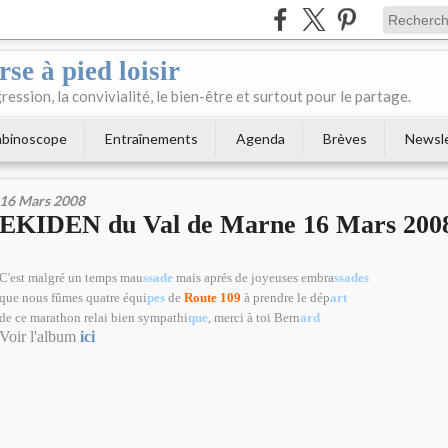
se à pied loisir
ression, la convivialité, le bien-être et surtout pour le partage.
binoscope
Entraînements
Agenda
Brèves
Newsl
16 Mars 2008
EKIDEN du Val de Marne 16 Mars 2008 
C'est malgré un temps mau
ssade
mais aprés de joyeuses embra
ssades
que nous fûmes quatre équi
pes
de
Route 109
à prendre le dép
art
de ce marathon relai bien sympathi
que
, merci à toi Bern
ard
Voir l'album
ici