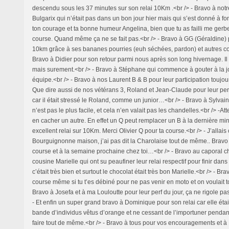
descendu sous les 37 minutes sur son relai 10Km .<br /> - Bravo à notre
Bulgarix qui n’était pas dans un bon jour hier mais qui s’est donné à fo
ton courage et ta bonne humeur Angelina, bien que tu as failli me gerb
course. Quand même ça ne se fait pas.<br /> - Bravo à GG (Géraldine)
10km grâce à ses bananes pourries (euh séchées, pardon) et autres co
Bravo à Didier pour son retour parmi nous après son long hivernage. Il
mais surement.<br /> - Bravo à Stéphane qui commence à gouter à la j
équipe.<br /> - Bravo à nos Laurent B & B pour leur participation toujour
Que dire aussi de nos vétérans 3, Roland et Jean-Claude pour leur perf
car il était stressé le Roland, comme un junior…<br /> - Bravo à Sylvain 
n’est pas le plus facile, et cela n’en valait pas les chandelles.<br /> -Att
en cacher un autre. En effet un Q peut remplacer un B à la dernière mi
excellent relai sur 10Km. Merci Olivier Q pour ta course.<br /> - J’allais 
Bourguignonne maison, j’ai pas dit la Charolaise tout de même.. Bravo 
course et à la semaine prochaine chez toi…<br /> - Bravo au caporal c
cousine Marielle qui ont su peaufiner leur relai respectif pour finir dans
c’était très bien et surtout le chocolat était très bon Marielle.<br /> - B
course même si tu t’es débiné pour ne pas venir en moto et on voulait to
Bravo à Josefa et à ma Louloutte pour leur perf du jour, ça ne rigole pa
- Et enfin un super grand bravo à Dominique pour son relai car elle éta
bande d’individus vêtus d’orange et ne cessant de l’importuner pendant s
faire tout de même.<br /> - Bravo à tous pour vos encouragements et à