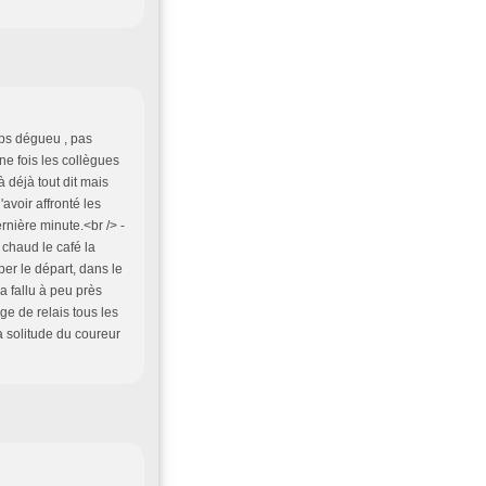
ps dégueu , pas
une fois les collègues
 déjà tout dit mais
avoir affronté les
rnière minute.<br /> -
chaud le café la
per le départ, dans le
a fallu à peu près
age de relais tous les
la solitude du coureur