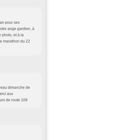
ean pour ses
notre ange gardien, à
photo, et à la
 le marathon du 22
n beau dimanche de
erci aux
eurs de route 109