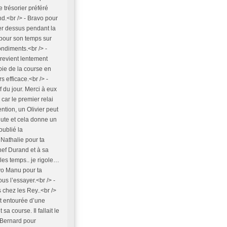
 trésorier préféré
nd.<br /> - Bravo pour
er dessus pendant la
 pour son temps sur
ndiments.<br /> -
 revient lentement
oie de la course en
s efficace.<br /> -
 du jour. Merci à eux
car le premier relai
ention, un Olivier peut
nute et cela donne un
oublié la
Nathalie pour ta
hef Durand et à sa
 les temps.. je rigole…
ravo Manu pour ta
us l’essayer.<br /> -
s chez les Rey..<br />
it entourée d’une
a course. Il fallait le
 Bernard pour