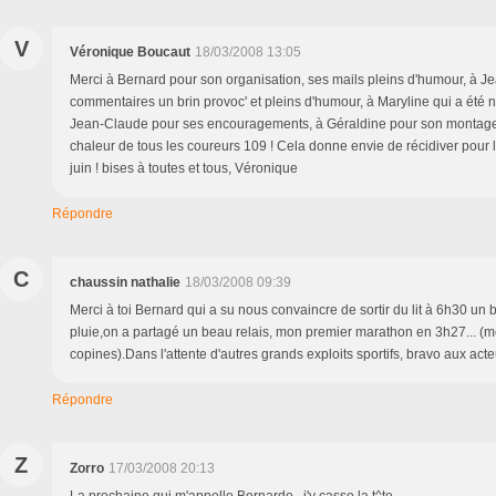
V
Véronique Boucaut
18/03/2008 13:05
Merci à Bernard pour son organisation, ses mails pleins d'humour, à J
commentaires un brin provoc' et pleins d'humour, à Maryline qui a été 
Jean-Claude pour ses encouragements, à Géraldine pour son montage 
chaleur de tous les coureurs 109 ! Cela donne envie de récidiver pour
juin ! bises à toutes et tous, Véronique
Répondre
C
chaussin nathalie
18/03/2008 09:39
Merci à toi Bernard qui a su nous convaincre de sortir du lit à 6h30 u
pluie,on a partagé un beau relais, mon premier marathon en 3h27... (m
copines).Dans l'attente d'autres grands exploits sportifs, bravo aux act
Répondre
Z
Zorro
17/03/2008 20:13
La prochaine qui m'appelle Bernardo , j'y casse la t^te .....