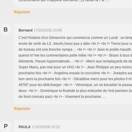
Répondre
B
Bernard
17/03/2008 20:09
C'est l'histoire d'un Dimanche qui commence comme un Lundi : un tem
envie de sortir du Lit , beurk j'veux pas y aller.<br /> <br /> Tiens! pour 
de bureau ont une tronche sympa ... <br /> <br /> Jean le poète maudit à
quend m^me les commentaires pelle mêle:<br /> <br /> - Bravo à tous d'
éléments, l'heure hypermatinale.... <br /> - Merci aux remplaçants de de
Super Manu, pas mal pour un VH3.<br /> - Jean Philippe un peu moins 
prochaine fois.<br /> - Angelina essaie la cocculine.<br /> - Josepha su
bon sens la prochaine fois.<br /> - Géraldine merci pour les photos il m'
46'59'' pour les télécharger .<br /> - Véronique, on va travailler le pass
deux. <br /> - Dominique la finaliste la plus entourée de l'est parisien (
de fond connais pas).<br /> - Vivement la prochaine ....
Répondre
P
PAULA
17/03/2008 10:32