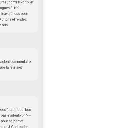
eur grrrr !!!<br /> et
blagues à 109
 bravo à tous pour
 tritons et rendez
 fois.
récédent commentaire
e la fête soit
 bout (qu’au bout bou
 pas évident.<br /> -
pour sa perf et
notre J-Christophe