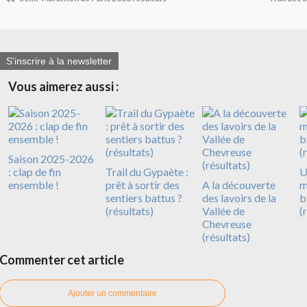
S'inscrire à la newsletter
Vous aimerez aussi :
Saison 2025-2026
: clap de fin
Trail du Gypaète :
U
ensemble !
prêt à sortir des
A la découverte
m
sentiers battus ?
des lavoirs de la
b
(résultats)
Vallée de
(
Chevreuse
(résultats)
Commenter cet article
Ajouter un commentaire