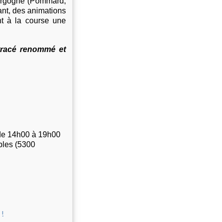
Bourgogne (Pommard,
ant, des animations
nt à la course une
 tracé renommé et
 de 14h00 à 19h00
bles (5300