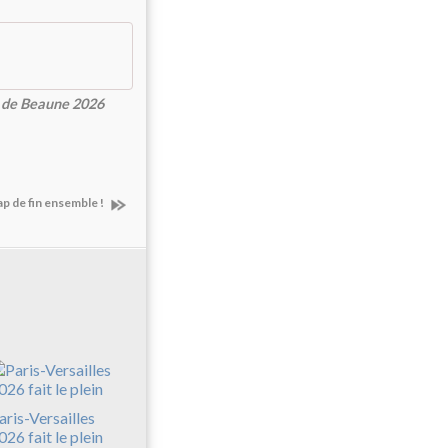
s de Beaune 2026
ap de fin ensemble !
aris-Versailles
026 fait le plein