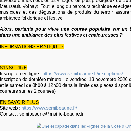
traverseront les lieux et les villages les plus prestigieux de 
Meursault, Volnay). Tout le long du parcours technique et exige
musicales et des dégustations de produits du terroir assure
ambiance folklorique et festive.
Alors, partants pour vivre une course populaire sur un
dans une ambiance des plus festives et chaleureuses ?
INFORMATIONS PRATIQUES
S’INSCRIRE
Inscription en ligne :
https://www.semibeaune.fr/inscriptions/
Inscription de dernière minute : le vendredi 13 novembre 2026
et le samedi de 8h00 à 12h00 dans la limite des places disponi
coureurs sur les 2 courses).
EN SAVOIR PLUS
Site web :
https://www.semibeaune.fr/
Contact : semibeaune@mairie-beaune.fr