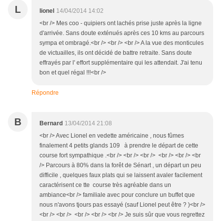
L
lionel
14/04/2014 14:02
<br /> Mes coo - quipiers ont lachés prise juste après la ligne
d'arrivée. Sans doute exténués après ces 10 kms au parcours
sympa et ombragé.<br /> <br /> <br /> A la vue des monticules
de victuailles, ils ont décidé de battre retraite. Sans doute
effrayés par l' effort supplémentaire qui les attendait. J'ai tenu
bon et quel régal !!!<br />
Répondre
B
Bernard
13/04/2014 21:08
<br /> Avec Lionel en vedette américaine , nous fûmes
finalement 4 petits glands 109 à prendre le départ de cette
course fort sympathique .<br /> <br /> <br /> <br /> <br /> <br
/> Parcours à 80% dans la forêt de Sénart , un départ un peu
difficile , quelques faux plats qui se laissent avaler facilement
caractérisent ce tte course très agréable dans un
ambiance<br /> familiale avec pour conclure un buffet que
nous n'avons tjours pas essayé (sauf Lionel peut être ? )<br />
<br /> <br /> <br /> <br /> <br /> Je suis sûr que vous regrettez