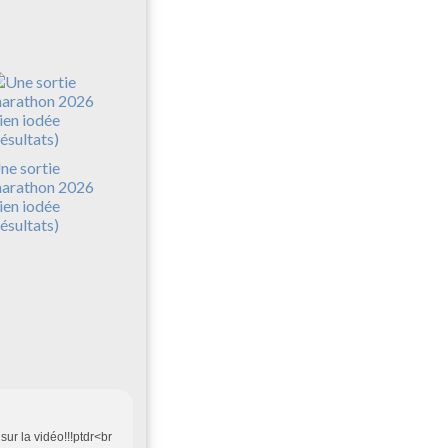
ne sortie
arathon 2026
ien iodée
résultats)
sur la vidéo!!!ptdr<br