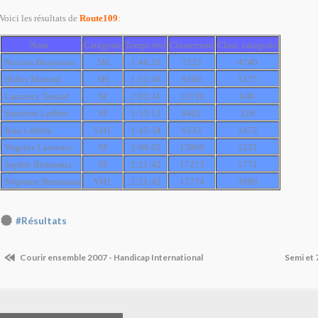
Voici les résultats de
Route109
:
Nom
Catégorie
Temps réel
Classement
Class. catégorie
Nicolas Boijenous
SH
1:48:16
7323
4740
Didier Monteil
SH
1:52:46
9208
5175
Laurence Tatoud
SF
2:02:41
13156
646
Sandrine Laffitte
SF
1:53:13
9402
326
Jean Laffitte
VH1
1:45:54
6333
1472
Virginie Laurence
SF
2:09:02
15009
1221
Sophie Benassaia
SF
2:21:42
17273
1771
Stéphane Benassaia
VH1
2:21:42
17274
3989
#Résultats
Courir ensemble 2007 - Handicap International
Semi et