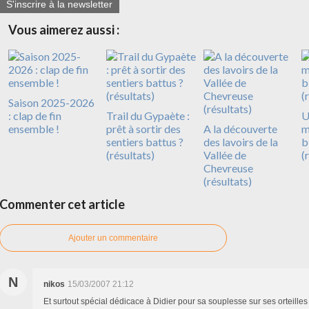
S'inscrire à la newsletter
Vous aimerez aussi :
Saison 2025-2026
: clap de fin
Trail du Gypaète :
U
ensemble !
prêt à sortir des
A la découverte
m
sentiers battus ?
des lavoirs de la
b
(résultats)
Vallée de
(
Chevreuse
(résultats)
Commenter cet article
Ajouter un commentaire
N
nikos
15/03/2007 21:12
Et surtout spécial dédicace à Didier pour sa souplesse sur ses orteilles 