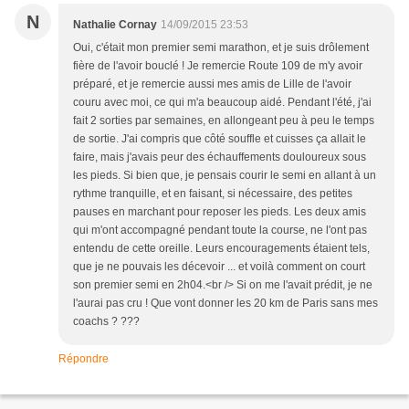
N
Nathalie Cornay
14/09/2015 23:53
Oui, c'était mon premier semi marathon, et je suis drôlement
fière de l'avoir bouclé ! Je remercie Route 109 de m'y avoir
préparé, et je remercie aussi mes amis de Lille de l'avoir
couru avec moi, ce qui m'a beaucoup aidé. Pendant l'été, j'ai
fait 2 sorties par semaines, en allongeant peu à peu le temps
de sortie. J'ai compris que côté souffle et cuisses ça allait le
faire, mais j'avais peur des échauffements douloureux sous
les pieds. Si bien que, je pensais courir le semi en allant à un
rythme tranquille, et en faisant, si nécessaire, des petites
pauses en marchant pour reposer les pieds. Les deux amis
qui m'ont accompagné pendant toute la course, ne l'ont pas
entendu de cette oreille. Leurs encouragements étaient tels,
que je ne pouvais les décevoir ... et voilà comment on court
son premier semi en 2h04.<br /> Si on me l'avait prédit, je ne
l'aurai pas cru ! Que vont donner les 20 km de Paris sans mes
coachs ? ???
Répondre