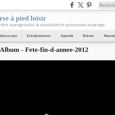
se à pied loisir
-être, la progression, la convivialité et surtout pour le partage.
binoscope
Entraînements
Agenda
Brèves
Newsl
Album - Fete-fin-d-annee-2012